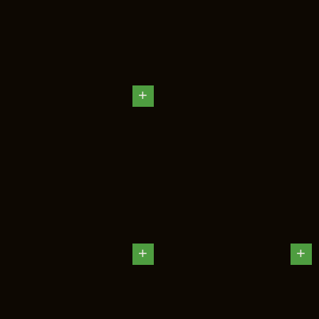
+
+
+