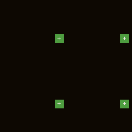
+
+
+
+