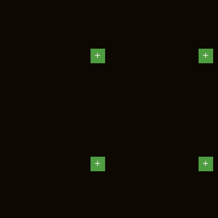
+
+
+
+