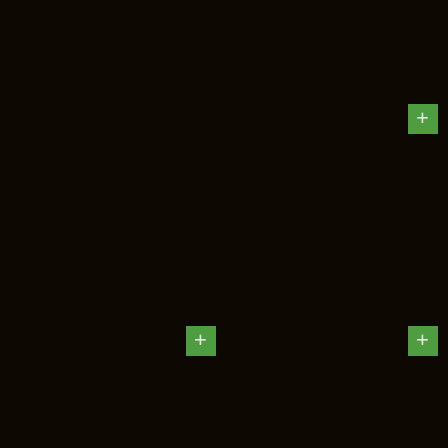
+
+
+