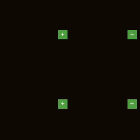
+
+
+
+