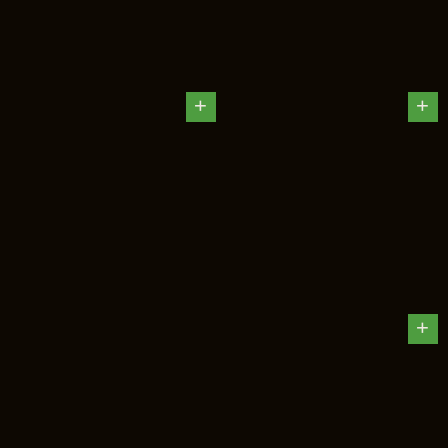
+
+
+